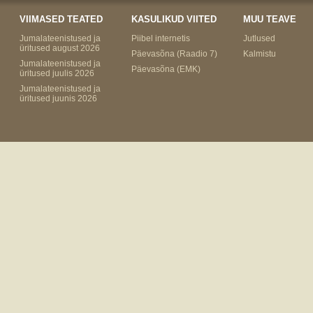
VIIMASED TEATED
KASULIKUD VIITED
MUU TEAVE
Jumalateenistused ja
Piibel internetis
Jutlused
üritused august 2026
Päevasõna (Raadio 7)
Kalmistu
Jumalateenistused ja
Päevasõna (EMK)
üritused juulis 2026
Jumalateenistused ja
üritused juunis 2026