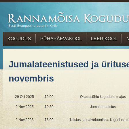
KOGUDUS
PÜHAPÄEVAKOOL
LEERIKOOL
Jumalateenistused ja üritus
novembris
29 Oct 2025
19:00
Osadusõhtu koguduse majas
2 Nov 2025
10:30
Jumalateenistus
2 Nov 2025
18:00
Ülistus- ja palveteenistus koguduse 